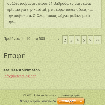
ομάδες ισόβαθμες στους 61 βαθμούς, το ματς είναι
κρίσιμο για την κατάταξη, τις ευρωπαϊκές θέσεις και
την ισοβαθμία. Ο Ολυμπιακός ψάχνει ρεβάνς μετά
την...
Προϊόντα: 1 - 10 από 585
1
2
3
4
5
>
>>
Επαφή
etairies-stoiximaton
info@bet
catalog.
net
© 2013 Όλα τα δικαιώματα κατοχυρωμένα
Φτιάξε δωρεάν ιστοσελίδα