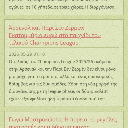
αγώνες, σε 16 γήπεδα σε τρεις χώρες. Η διοργάνωση...
Άρσεναλ και Παρί Σεν Ζερμέν:
Εκατομμύρια ευρώ στο παιχνίδι του
τελικού Champions League
2026-05-29 01:10
Ο τελικός του Champions League 2025/26 ανάμεσα
στην Άρσεναλ και την Παρί Σεν Ζερμέν δεν είναι μόνο
μια μάχη για το τρόπαιο, αλλά και ένας οικονομικός
θρίαμβος για τις δύο ομάδες. Χάρη στη νέα μορφή της
διοργάνωσης με τη league phase, οι δύο φιναλίστ
έχουν εξασφαλίσει ήδη τεράστια έσοδα από την...
Γωγώ Μαστροκώστα: Η πορεία, οι μεγάλες
ανατροπές και η δύναμη ψυχής